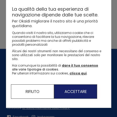
I nostri marchi
In evidenza
In evidenza
In evidenza
In evidenza
La qualità della tua esperienza di
Il marchio Okaidi
Ne approfitto >
Idee regalo nascita
navigazione dipende dalle tue scelte.
Guida all'acquisto
Guida all'acquisto
Guida all'acquisto
Guida all'acquisto
Per Okaïdi migliorare il nostro sito è una priorità
I nostri impegni
quotidiana.
I nostri impegni per l'ambiente
Quando visiti il ​​nostro sito, utilizziamo cookie che ci
consentono di facilitare la tua navigazione, rilevare
Le nostre azioni di solidarietà
possibili problemi ma anche di offrirti pubblicità e
prodotti personalizzati
Ne approfitto >
Ne approfitto >
Saldi > tutte le t-shirt
Ne approfitto >
Saldi > tutti gli abiti
Saldi > tutte le t-shir
Saldi > gli abiti
Saldi > tutte le t-shir
Alcuni dei nostri strumenti non necessitano del consenso e 
sono utilizzati solo per monitorare le prestazioni del nostro 
sito. 
Seguici
Hai comunque la possibilità di
dare il tuo consenso
alle varie tipologie di cookies.
10% di sconto sul primo ordine da 20€ o più!*
Per ulteriori informazioni sui cookies,
clicca qui
.
RIFIUTO
ACCETTARE
Per ulteriori informazioni sul trattamento dei tuoi dati personali è possibile
consultare
la nostra Informativa sulla Privacy.
Facebook
Instagram