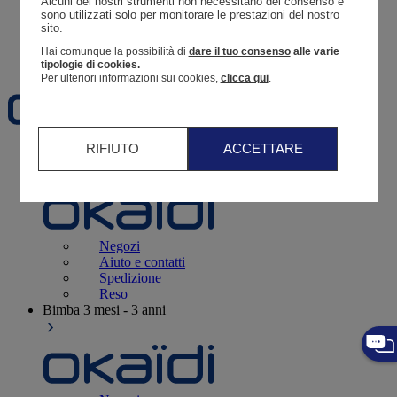
Alcuni dei nostri strumenti non necessitano del consenso e 
Resoconto di un ordine
sono utilizzati solo per monitorare le prestazioni del nostro 
sito. 
Carrello
Hai comunque la possibilità di
dare il tuo consenso
alle varie
Preferiti
tipologie di cookies.
Per ulteriori informazioni sui cookies,
clicca qui
.
RIFIUTO
ACCETTARE
Neonati
3 - 12 mesi
Negozi
Aiuto e contatti
Spedizione
Reso
Bimba
3 mesi - 3 anni