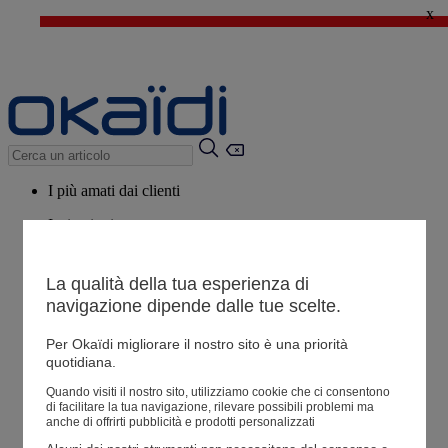
x
🔥SALDI : Ancora più prodotti fino al -60%*
>
💙 Il 3° articolo a 1€* su una selezione
I più amati dai clienti
Ispirazioni
Consigli
La qualità della tua esperienza di
Potrebbero piacerti anche
navigazione dipende dalle tue scelte.
Tutti i prodotti
Per Okaïdi migliorare il nostro sito è una priorità
quotidiana.
Negozio
Quando visiti il ​​nostro sito, utilizziamo cookie che ci consentono
di facilitare la tua navigazione, rilevare possibili problemi ma
anche di offrirti pubblicità e prodotti personalizzati
Le mie informazioni