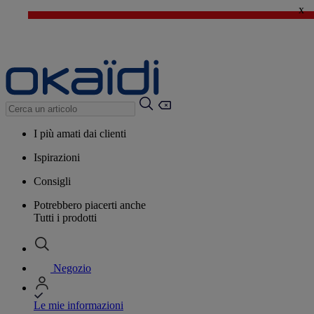
x
🔥SALDI : Ancora più prodotti fino al -60%*
>
💙 Il 3° articolo a 1€* su una selezione
I più amati dai clienti
Ispirazioni
Consigli
Potrebbero piacerti anche
Tutti i prodotti
Negozio
Le mie informazioni