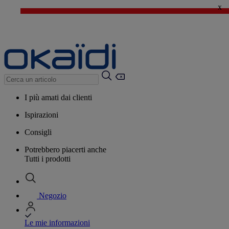
x
🔥SALDI : Ancora più prodotti fino al -60%*
>
💙 Il 3° articolo a 1€* su una selezione
I più amati dai clienti
Ispirazioni
Consigli
Potrebbero piacerti anche
Tutti i prodotti
Negozio
Le mie informazioni