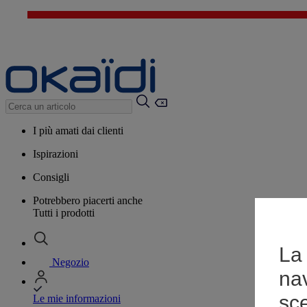
I più amati dai clienti
Ispirazioni
Consigli
Potrebbero piacerti anche
Tutti i prodotti
La 
Negozio
na
sce
Le mie informazioni