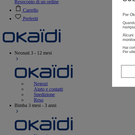
Resoconto di un ordine
Carrello
Per Oka
Preferiti
Quando v
navigaz
Alcuni 
monitor
Hai com
Per ult
Neonati
3 - 12 mesi
Negozi
Aiuto e contatti
Spedizione
Reso
Bimba
3 mesi - 3 anni