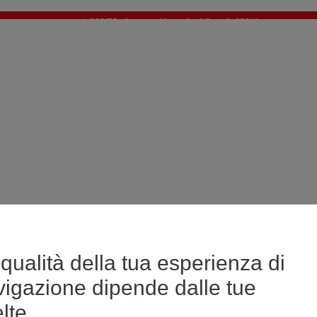
🔥SALDI : Ancora più prodotti fino al -60%*
>
💙 Il 3° articolo a 1€* su una selezione
qualità della tua esperienza di
vigazione dipende dalle tue
lte.