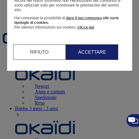
Alcuni dei nostri strumenti non necessitano del consenso e 
Resoconto di un ordine
sono utilizzati solo per monitorare le prestazioni del nostro 
sito. 
Carrello
Hai comunque la possibilità di
dare il tuo consenso
alle varie
Preferiti
tipologie di cookies.
Per ulteriori informazioni sui cookies,
clicca qui
.
RIFIUTO
ACCETTARE
Neonati
3 - 12 mesi
Negozi
Aiuto e contatti
Spedizione
Reso
Bimba
3 mesi - 3 anni