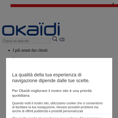
x
🔥SALDI : Ancora più prodotti fino al -60%*
>
💙 Il 3° articolo a 1€* su una selezione
I più amati dai clienti
Ispirazioni
Consigli
La qualità della tua esperienza di
Potrebbero piacerti anche
navigazione dipende dalle tue scelte.
Tutti i prodotti
Per Okaïdi migliorare il nostro sito è una priorità
quotidiana.
Negozio
Quando visiti il ​​nostro sito, utilizziamo cookie che ci consentono
di facilitare la tua navigazione, rilevare possibili problemi ma
anche di offrirti pubblicità e prodotti personalizzati
Le mie informazioni