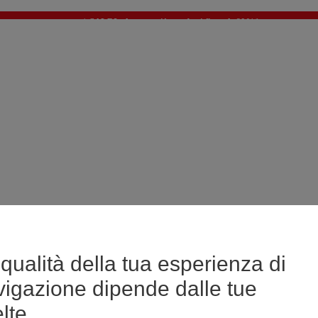
🔥SALDI : Ancora più prodotti fino al -60%*
>
💙 Il 3° articolo a 1€* su una selezione
qualità della tua esperienza di
vigazione dipende dalle tue
lte.