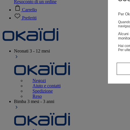
Resoconto di un ordine
Carrello
Per Oka
Preferiti
Quando v
navigaz
Alcuni 
monitor
Hai com
Per ult
Neonati
3 - 12 mesi
Negozi
Aiuto e contatti
Spedizione
Reso
Bimba
3 mesi - 3 anni