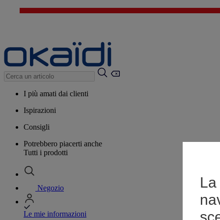
I più amati dai clienti
Ispirazioni
Consigli
Potrebbero piacerti anche
Tutti i prodotti
La 
Negozio
na
sce
Le mie informazioni