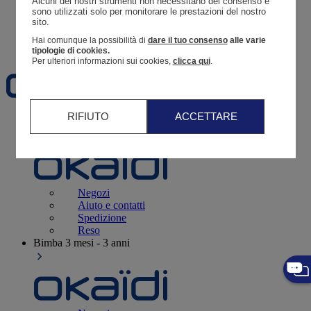
Alcuni dei nostri strumenti non necessitano del consenso e 
Resoconto di un ordine
sono utilizzati solo per monitorare le prestazioni del nostro 
sito. 
Carrello
Hai comunque la possibilità di
dare il tuo consenso
alle varie
Preferiti
tipologie di cookies.
Per ulteriori informazioni sui cookies,
clicca qui
.
RIFIUTO
ACCETTARE
Neonati
3 - 12 mesi
Negozi
Aiuto e contatti
Spedizione
Reso
Bimba
3 mesi - 3 anni