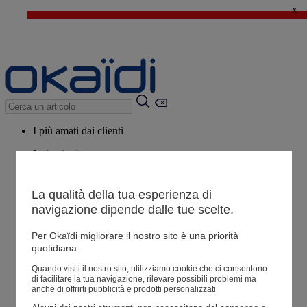
x
🔥SALDI : Ancora più prodotti fino al -60%*
>
💙 Il 3° articolo a 1€* su una selezione
I più amati dai clienti
Ispirazioni
Consigli
La qualità della tua esperienza di
Potrebbero piacerti anche
navigazione dipende dalle tue scelte.
Tutti i prodotti
Per Okaïdi migliorare il nostro sito è una priorità
quotidiana.
Negozio
Quando visiti il ​​nostro sito, utilizziamo cookie che ci consentono
di facilitare la tua navigazione, rilevare possibili problemi ma
anche di offrirti pubblicità e prodotti personalizzati
Le mie informazioni