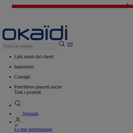
x
🔥SALDI : Ancora più prodotti fino al -60%*
>
💙 Il 3° articolo a 1€* su una selezione
I più amati dai clienti
Ispirazioni
Consigli
Potrebbero piacerti anche
Tutti i prodotti
Negozio
Le mie informazioni