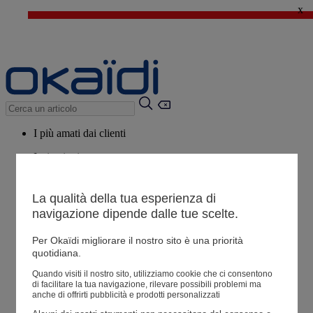
x
🔥SALDI : Ancora più prodotti fino al -60%*
>
💙 Il 3° articolo a 1€* su una selezione
I più amati dai clienti
Ispirazioni
Consigli
La qualità della tua esperienza di
Potrebbero piacerti anche
navigazione dipende dalle tue scelte.
Tutti i prodotti
Per Okaïdi migliorare il nostro sito è una priorità
quotidiana.
Negozio
Quando visiti il ​​nostro sito, utilizziamo cookie che ci consentono
di facilitare la tua navigazione, rilevare possibili problemi ma
anche di offrirti pubblicità e prodotti personalizzati
Le mie informazioni