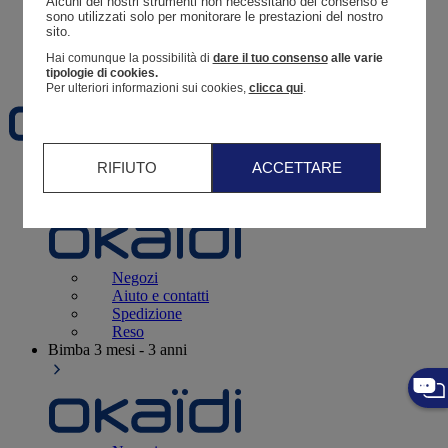
Alcuni dei nostri strumenti non necessitano del consenso e 
Resoconto di un ordine
sono utilizzati solo per monitorare le prestazioni del nostro 
sito. 
Carrello
Hai comunque la possibilità di
dare il tuo consenso
alle varie
Preferiti
tipologie di cookies.
Per ulteriori informazioni sui cookies,
clicca qui
.
RIFIUTO
ACCETTARE
Neonati
3 - 12 mesi
Negozi
Aiuto e contatti
Spedizione
Reso
Bimba
3 mesi - 3 anni