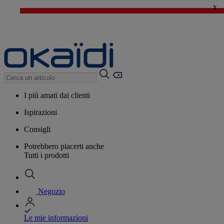
x
🔥SALDI : Ancora più prodotti fino al -60%*
>
💙 Il 3° articolo a 1€* su una selezione
I più amati dai clienti
Ispirazioni
Consigli
Potrebbero piacerti anche
Tutti i prodotti
Negozio
Le mie informazioni