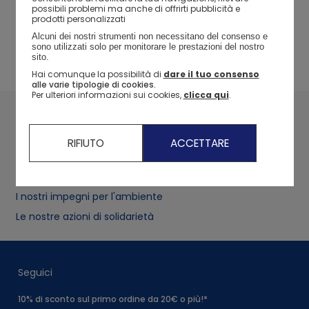
possibili problemi ma anche di offrirti pubblicità e
prodotti personalizzati
Reso e Rimborsi
Alcuni dei nostri strumenti non necessitano del consenso e 
E-reservation
sono utilizzati solo per monitorare le prestazioni del nostro 
60 giorni di tempo per
prenota online e ritira in negozio
sito. 
richiedere il rimborso
dopo 2 ore
Hai comunque la possibilità di
dare il tuo consenso
alle varie tipologie di cookies.
Per ulteriori informazioni sui cookies,
clicca qui
.
I nostri marchi
Il marchio Okaidi
RIFIUTO
ACCETTARE
I nostri impegni
I nostri impegni per l'ambiente
Le nostre azioni di solidarietà
Seguici
10% di sconto sul primo ordine da 20€ o più!*