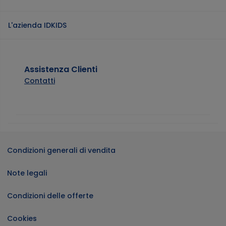
L'azienda IDKIDS
Assistenza Clienti
Contatti
Condizioni generali di vendita
Note legali
Condizioni delle offerte
Negozi
Negozi
Negozi
Negozi
Negozi
Negozi
Negozi
Negozi
Cookies