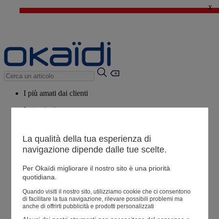
x
🔥SALDI : Ancora più prodotti fino al -60%*
>
💙 Il 3° articolo a 1€* su una selezione
I più amati dai clienti
Ispirazioni
Consigli
La qualità della tua esperienza di
Potrebbero piacerti anche
navigazione dipende dalle tue scelte.
Tutti i prodotti
Per Okaïdi migliorare il nostro sito è una priorità
quotidiana.
Negozio
Quando visiti il ​​nostro sito, utilizziamo cookie che ci consentono
di facilitare la tua navigazione, rilevare possibili problemi ma
anche di offrirti pubblicità e prodotti personalizzati
Le mie informazioni