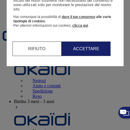
Alcuni dei nostri strumenti non necessitano del consenso e 
Resoconto di un ordine
sono utilizzati solo per monitorare le prestazioni del nostro 
sito. 
Carrello
Hai comunque la possibilità di
dare il tuo consenso
alle varie
Preferiti
tipologie di cookies.
Per ulteriori informazioni sui cookies,
clicca qui
.
RIFIUTO
ACCETTARE
Neonati
3 - 12 mesi
Negozi
Aiuto e contatti
Spedizione
Reso
Bimba
3 mesi - 3 anni