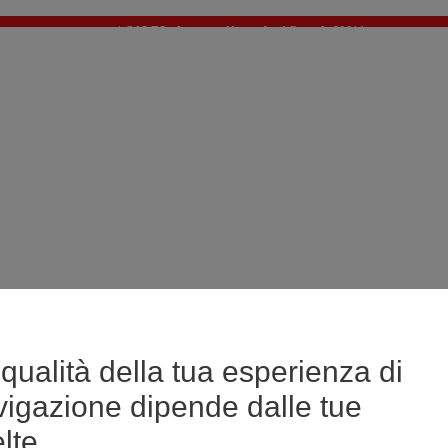
🔥SALDI : Ancora più prodotti fino al -60%*
>
💙 Il 3° articolo a 1€* su una selezione
qualità della tua esperienza di
vigazione dipende dalle tue
lte.