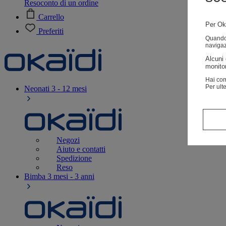
Resoconto di un ordine
Carrello
Per Oka
Preferiti
Quando v
navigaz
Alcuni 
monitor
Hai com
Per ult
Neonati
3 - 12 mesi
Negozi
Aiuto e contatti
Spedizione
Reso
Bimba
3 mesi - 3 anni