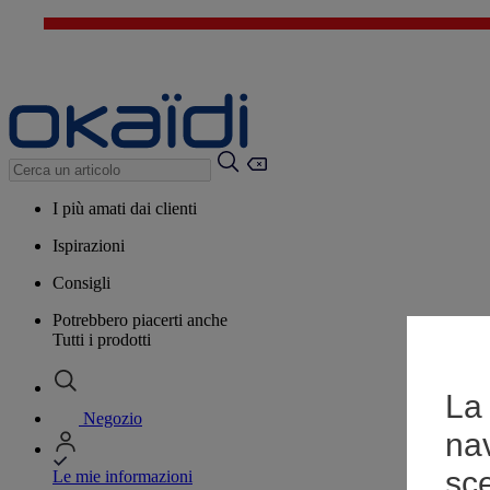
I più amati dai clienti
Ispirazioni
Consigli
Potrebbero piacerti anche
Tutti i prodotti
La 
Negozio
na
sce
Le mie informazioni