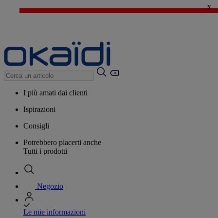
x
🔥SALDI : Ancora più prodotti fino al -60%*
>
💙 Il 3° articolo a 1€* su una selezione
I più amati dai clienti
Ispirazioni
Consigli
Potrebbero piacerti anche
Tutti i prodotti
Negozio
Le mie informazioni